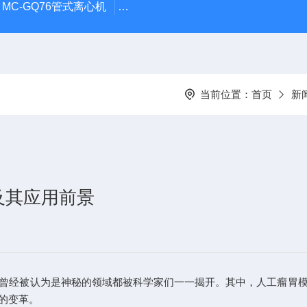
MC-GQ76管式离心机
MC-ABSF-II体外肠道模拟消化系统
当前位置：
首页
新
及其应用前景
经被认为是神秘的领域都被科学家们一一揭开。其中，人工瘤胃模
的变革。