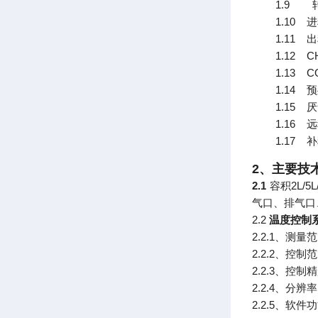
1.9
1.10
进
1.11
出
1.12
C
1.13
C
1.14
预
1.15
厌
1.16
远
1.17
补
2
、主要技
2.1
容积
2L/5L
气口、排气口
2.2
温度控制
2.2.1
、测量范
2.2.2
、控制范
2.2.3
、控制精
2.2.4
、分辨率
2.2.5
、软件功