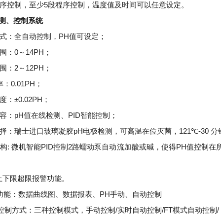
5
序控制，至少
段程序控制，温度值及时间可以任意设定。
测、控制系统
PH
式：全自动控制，
值可设定；
0
14PH
围：
～
；
2
12PH
围：
～
；
0.01PH
率：
；
±0.02PH
度：
；
pH
PID
容：
值在线检测、
智能控制；
pH
121℃-30
择：瑞士进口玻璃凝胶
电极检测，可高温在位灭菌，
分
:
PID
2
PH
构
微机智能
控制
路蠕动泵自动流加酸或碱，使得
值控制在
上下限超限报警功能。
PH
功能：数据曲线图、数据报表、
手动、自动控制
/
/FT
/
控制方式：三种控制模式，手动控制
实时自动控制
模式自动控制