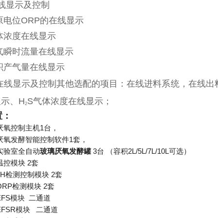
在线显示及控制
原电位ORP的在线显示
体浓度在线显示
气瞬时流量在线显示
积产气量在线显示
在线显示及控制
其他选配的项目：在线进料系统，
在线出
示、H
S气体浓度在线显示；
2
置：
1
厌氧控制主机
台，
1
厌氧发酵智能控制软件
套，
3
2L/5L/7L/10L
实验室全自动
玻璃厌氧发酵罐
台
（容积
可选）
2
温控模块
套
pH
2
检测控制模块
套
ORP
2
检测模块
套
EFS
模块
二通道
EFSR
二
模块
通道