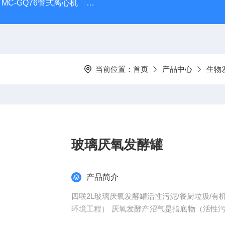
MC-GQ76管式离心机
MC-ABSF-II体外肠道模拟消化系统
当前位置：
首页
产品中心
生物
玻璃厌氧发酵罐
产品简介
四联2L玻璃厌氧发酵罐活性污泥/餐厨垃圾/有机
环境工程） 厌氧发酵产沼气是指底物（活性污泥/餐厨垃圾/有机废水/禽畜粪便/农业秸秆）在无氧条件
下，由兼性菌和厌氧细菌将底物中的可生物