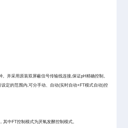
,
pH
钟。并采用原装双屏蔽信号传输线连接
保证
精确控制。
,
(
+FT
)
所设定的范围内
可分手动、自动
实时自动
模式自动
控
FT
，其中
控制模式为厌氧发酵控制模式。