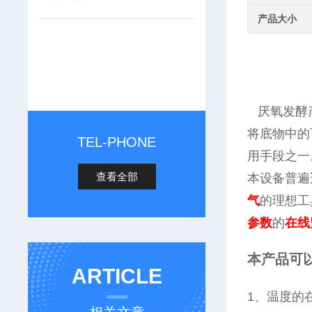
产品大小
厌氧发酵产
将底物中的
TEL-PHONE
用手段之一
查看全部
本设备普遍
气
的理想工
参数
的
在线
本产品可
ARTICLE
1、温度的