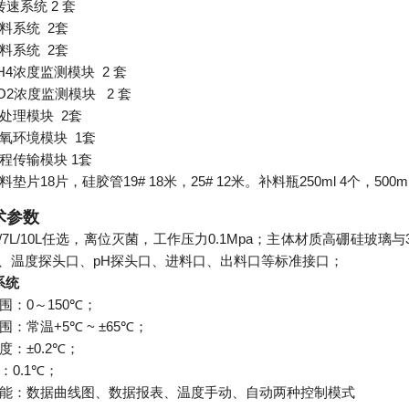
2
转速系统
套
2
料系统
套
2
料系统
套
H4
2
浓度监测模块
套
O2
2
浓度监测模块
套
2
处理模块
套
1
氧环境模块
套
1
程传输模块
套
料垫片18片，硅胶管19# 18米，25# 12米。补料瓶250ml 4个，50
术参数
/7L/10L
任选，离位灭菌，工作压力
0.1Mpa
；主体材质高硼硅玻璃与
、温度探头口、
pH
探头口、进料口、出料口等标准接口；
系统
0
150℃
围：
～
；
+5℃ ~ ±65℃
围：常温
；
±0.2℃
度：
；
0.1℃
：
；
能：数据曲线图、数据报表、温度手动、自动两种控制模式