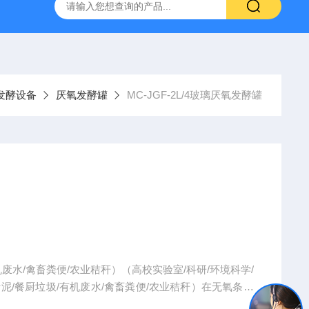
MC-LJGF-XL10L光照发酵罐
MC-ABSF-II肠道模拟反应器
发酵设备
厌氧发酵罐
MC-JGF-2L/4玻璃厌氧发酵罐
废水/禽畜粪便/农业秸秆）（高校实验室/科研/环境科学/
降解的有机物分解成二氧化碳、甲烷和水等，使底物得到