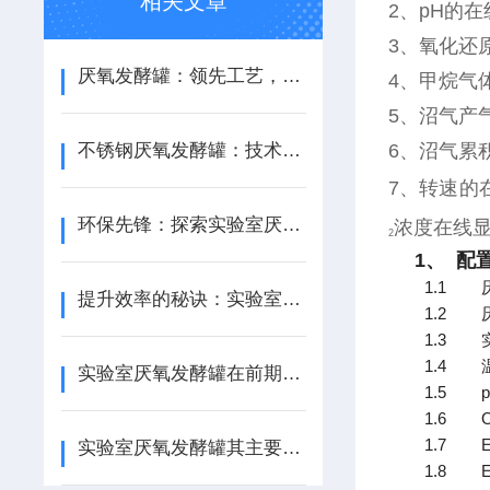
相关文章
2、pH的
3、氧化还
厌氧发酵罐：领先工艺，高发酵产能
4、甲烷气
5、沼气产
不锈钢厌氧发酵罐：技术赋能绿色循环发展
6、沼气累
7、转速的
环保先锋：探索实验室厌氧发酵罐的多元应用
浓度在线显
2
1、 配
1.1
提升效率的秘诀：实验室厌氧发酵罐维护全攻略！
1.2
1.3
1.4
实验室厌氧发酵罐在前期准备阶段的技巧
1.5
1.6
1.7
实验室厌氧发酵罐其主要的功能及详细说明
1.8