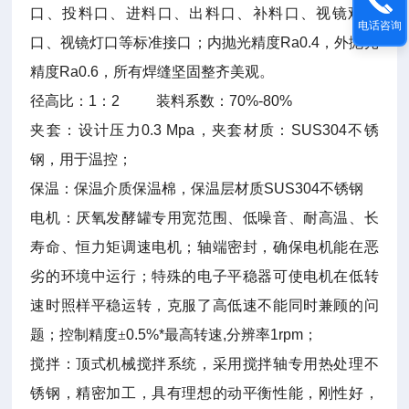
口、投料口、进料口、出料口、补料口、视镜观察
电话咨询
口、视镜灯口等标准接口；内抛光精度
Ra0.4
，外抛光
精度
Ra0.6
，所有焊缝坚固整齐美观。
径高比：
1
：
2
装料系数：
70%-80%
夹套：设计压力
0.3 Mpa
，夹套材质：
SUS304
不锈
钢，用于温控；
保温：保温介质保温棉，保温层材质
SUS304
不锈钢
电机：厌氧发酵罐专用宽范围、低噪音、耐高温、长
寿命、恒力矩调速电机；轴端密封，确保电机能在恶
劣的环境中运行；特殊的电子平稳器可使电机在低转
速时照样平稳运转，克服了高低速不能同时兼顾的问
题；控制精度±
0.5%*
最高转速
,
分辨率
1rpm
；
搅拌：顶式机械搅拌系统，采用搅拌轴专用热处理不
锈钢，精密加工，具有理想的动平衡性能，刚性好，