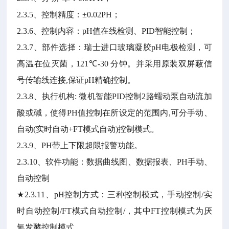
2.3.5
、控制精度：
±0.02PH
；
2.3.6
、控制内容：
pH
值在线检测、
PID
智能控制；
2.3.7
、部件选择：瑞士进口玻璃凝胶
pH
电极检测，可
高温在位灭菌，
121℃-30
分钟。并采用原装双屏蔽信
号传输线连接
,
保证
pH
精确控制。
2.3.8
、执行机构
:
微机智能
PID
控制
2
路蠕动泵自动流加
酸或碱，使得
PH
值控制在所设定的范围内
,
可分手动、
自动
(
实时自动
+FT
模式自动
)
控制模式。
2.3.9
、
PH
带上下限超限报警功能。
2.3.10
、软件功能：数据曲线图、数据报表、
PH
手动、
自动控制
★
2.3.11
、
pH
控制方式：三种控制模式，手动控制
/
实
时自动控制
/FT
模式自动控制
/
，其中
FT
控制模式为厌
氧发酵控制模式。