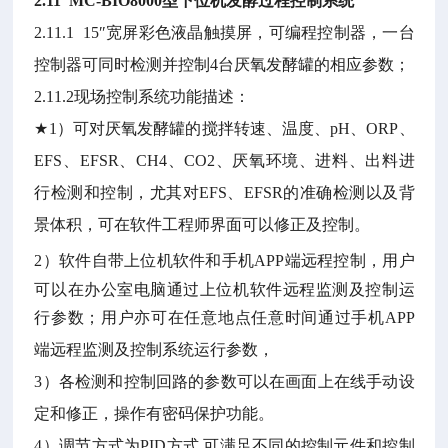
2.11 MC-BIO8000
型下位机发酵过程控制系统
2.11.1 15″
宽屏彩色液晶触摸屏，可编程控制器，一台
控制器可同时检测并控制
4
台厌氧发酵罐的相应参数；
2.11.2
现场控制系统功能描述：
★
1
）可对厌氧发酵罐的搅拌转速、温度、
pH
、ORP、
EFS
、
EFSR
、
CH4
、
CO2
、厌氧环境、进料、出料进
行检测和控制，尤其对
EFS
、
EFSR
的准确检测以及背
景体积，可在软件工程师界面可以修正及控制。
2
）
软件自带上位机软件和手机
APP
端远程控制，用户
可以在办公室电脑通过上位机软件远程监测及控制运
行参数；用户亦可在任意地点任意时间通过手机
APP
端远程监测及控制系统运行参数，
3
）各检测和控制回路的参数可以在画面上在线手动设
定和修正，操作有密码保护功能。
4
）调节方式为
PID
方式
,
可满足不同的控制元件和控制