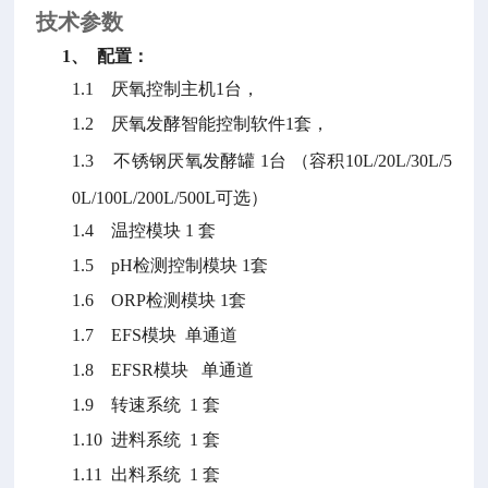
技术参数
1、 配置：
1.1
厌氧控制主机
1
台，
1.2
厌氧发酵智能控制软件
1
套，
1.3
不锈钢
厌氧发酵罐
1
台
（容积
10L/20L/30L/5
0L/100L/200L/500L
可选）
1.4
温控模块
1
套
1.5
pH
检测控制模块
1
套
1.6
ORP
检测模块
1
套
1.7
EFS
模块
单通道
1.8
EFSR
模块
单
通道
1.9
转速系统
1
套
1.10
进料系统
1
套
1.11
出料系统
1
套