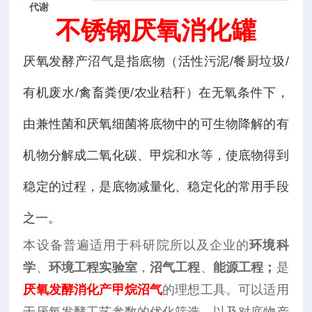
代谢
不锈钢厌氧消化罐
厌氧发酵产沼气是指底物（活性污泥/餐厨垃圾/
有机废水/禽畜粪便/农业秸秆）在无氧条件下，
由兼性菌和厌氧细菌将底物中的可生物降解的有
机物分解成二氧化碳、甲烷和水等，使底物得到
稳定的过程，是底物减量化、稳定化的常用手段
之一。
本设备普遍适用于科研院所以及企业的
环境科
学
、
环境工程实验室
，
沼气工程
、
能源工程；
是
厌氧发酵消化
产甲烷沼气
的理想工具。可以适用