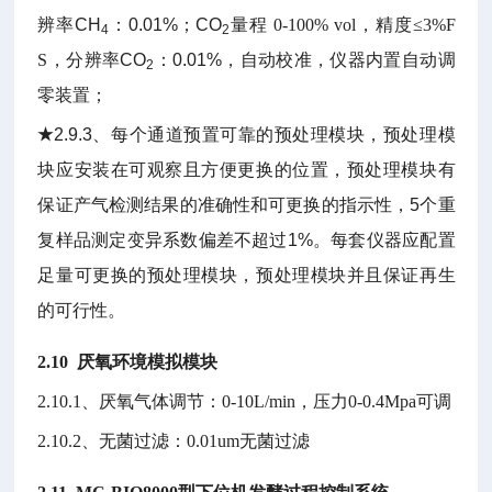
辨率
CH
：
0.01%
；
CO
量程
0-100% vol
，精度
≤3%F
4
2
S
，分辨率
CO
：
0.01%
，自动校准，仪器内置自动调
2
零装置；
★
2.9.3
、
每个通道预置可靠的预处理模块，预处理模
块应安装在可观察且方便更换的位置，预处理模块有
保证产气检测结果的准确性和可更换的指示性，
5
个重
复样品测定变异系数偏差不超过
1%
。
每套仪器应配置
足量可更换的预处理模块，预处理模块并且保证再生
的可行性。
2.10
厌氧环境模拟模块
2.10.1、
厌氧气体调节：
0-10L/min
，压力
0-0.4Mpa
可调
2.10.2、
无菌过滤：
0.01um
无菌过滤