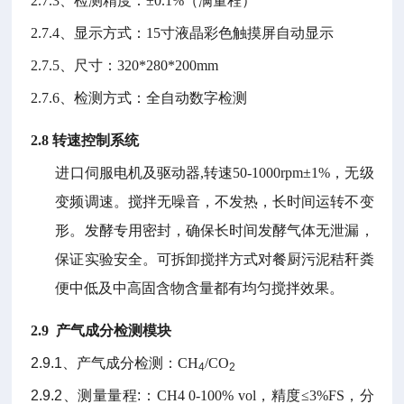
2.7.3
、检测精度：
±0.1%
（满量程）
2.7.4
、显示方式：
15
寸液晶彩色触摸屏自动显示
2.7.5
、尺寸：
320*280*200mm
2.7.6
、检测方式：全自动数字检测
2.8
转速控制系统
进口伺服电机及驱动器
,
转速
50-1000rpm±1%
，无级
变频调速。搅拌无噪音，不发热，长时间运转不变
形。发酵专用密封，确保长时间发酵气体无泄漏，
保证实验安全。可拆卸搅拌方式对餐厨污泥秸秆粪
便中低及中高固含物含量都有均匀搅拌效果。
2.9
产气成分检测模块
2.9.1
、
产气成分检测：
CH
/CO
4
2
2.9.2
、
测量量程
:
：
CH4 0-100% vol
，精度
≤3%FS
，分