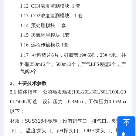
1.12
CH4
浓度监测模块
1
套
1.13
CO2
浓度监测模块
1
套
1.14
预处理模块
1
套
1.15
厌氧环境模块
1
套
1.16
远程传输模块
1
套
1.17
补料垫片
6
片，
硅胶管
19# 6
米，
25# 4
米。
补
料瓶
250ml 2
个，
500ml 2
个，产气
EFS
模型
2
个，产
气阀
2
个
2
、主要技术参数
2.1
罐体结构：公称容积容积
10L/20L/30L/50L/100L/20
0L/500L
可选，设计压力：
0.3Mpa
，工作压力
0.15Mpa
以下；
材质：
SUS316
不锈钢；设有进气口、排气口、夹套上
下口、温度探头口、
pH
探头口、
ORP
探头口、取样